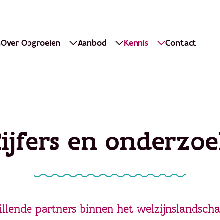
n
Over Opgroeien
Aanbod
Kennis
Contact
ijfers en onderzo
llende partners binnen het welzijnslandschap