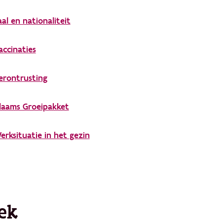
aal en nationaliteit
accinaties
erontrusting
laams Groeipakket
erksituatie in het gezin
ek