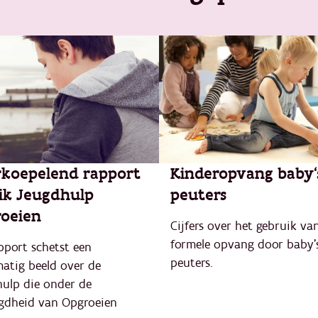
koepelend rapport
Kinderopvang baby'
ik Jeugdhulp
peuters
oeien
Cijfers over het gebruik va
formele opvang door baby’
pport schetst een
peuters.
matig beeld over de
hulp die onder de
gdheid van Opgroeien