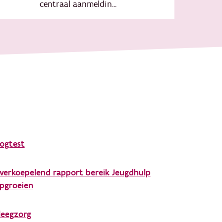
centraal aanmeldin...
ogtest
verkoepelend rapport bereik Jeugdhulp
pgroeien
leegzorg