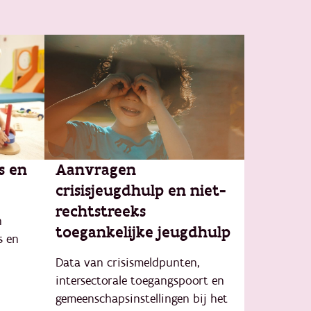
s en
Aanvragen
crisisjeugdhulp en niet-
rechtstreeks
n
toegankelijke jeugdhulp
s en
Data van crisismeldpunten,
intersectorale toegangspoort en
gemeenschapsinstellingen bij het