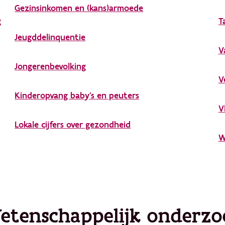
Gezinsinkomen en (kans)armoede
g
T
Jeugddelinquentie
V
Jongerenbevolking
V
Kinderopvang baby's en peuters
V
Lokale cijfers over gezondheid
W
etenschappelijk onderzo