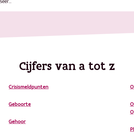
seer...
Cijfers van a tot z
Crisismeldpunten
O
Geboorte
O
O
Gehoor
P