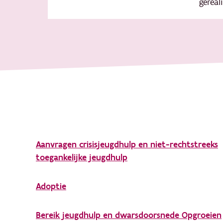
gereali
Aanvragen crisisjeugdhulp en niet-rechtstreeks
toegankelijke jeugdhulp
Adoptie
Bereik jeugdhulp en dwarsdoorsnede Opgroeien