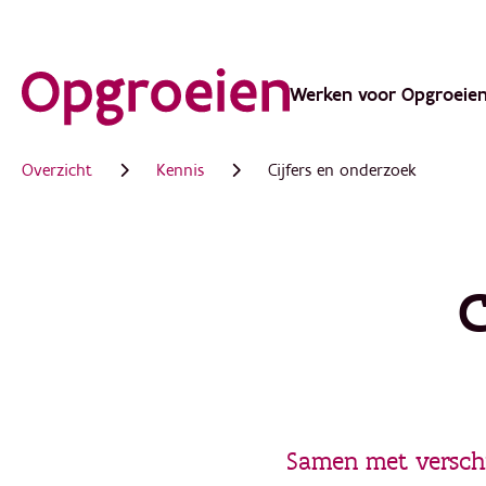
Ga
direct
Werken voor Opgroeie
Main
naar
de
navigation
Overzicht
Kennis
Cijfers en onderzoek
hoofdinhoud
C
Samen met verschi