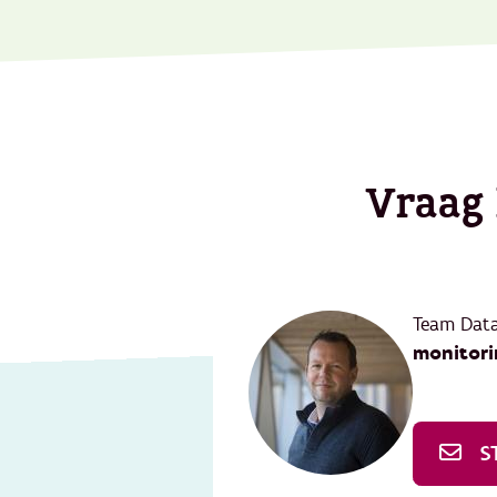
Vraag
Team Dat
monitori
S