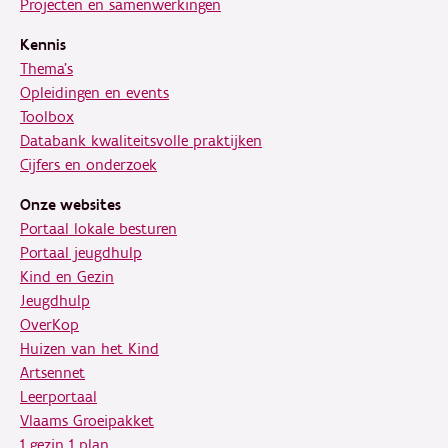
Projecten en samenwerkingen
Kennis
Thema's
Opleidingen en events
Toolbox
Databank kwaliteitsvolle praktijken
Cijfers en onderzoek
Onze websites
Portaal lokale besturen
Portaal jeugdhulp
Kind en Gezin
Jeugdhulp
OverKop
Huizen van het Kind
Artsennet
Leerportaal
Vlaams Groeipakket
1 gezin 1 plan