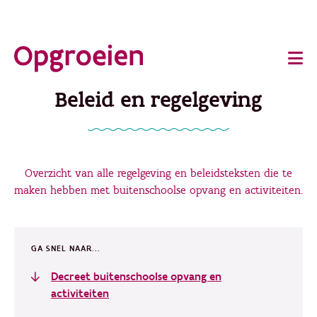
Ga
o
direct
Main
naar
de
navigation
Beleid en regelgeving
hoofdinhoud
Overzicht van alle regelgeving en beleidsteksten die te
maken hebben met buitenschoolse opvang en activiteiten.
GA SNEL NAAR...
Decreet buitenschoolse opvang en
activiteiten