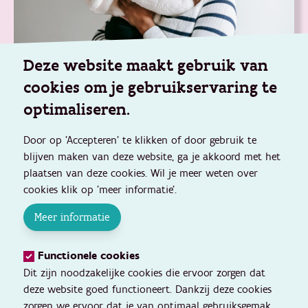
Deze website maakt gebruik van
Mijn Opgroeien
cookies om je gebruikservaring te
Beveiligd platform voor ouders om consultaties te
optimaliseren.
beheren, een zorgnood te laten evalueren en gegevens
van je kind(eren) te raadplegen.
Door op 'Accepteren' te klikken of door gebruik te
Ga naar mijn.opgroeien.be
blijven maken van deze website, ga je akkoord met het
plaatsen van deze cookies. Wil je meer weten over
cookies klik op 'meer informatie'.
Meer informatie
Functionele cookies
Dit zijn noodzakelijke cookies die ervoor zorgen dat
deze website goed functioneert. Dankzij deze cookies
zorgen we ervoor dat je van optimaal gebruiksgemak