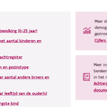
Meer de
demogr
bevolking (0-25 jaar)
gezins
Cijfer
het aantal kinderen en
achtregister
Meer in
m en gezinstype
bereken
ar aantal andere broers en
in het 
Achter
docume
r leeftijd van de ouder(s)
ongste kind