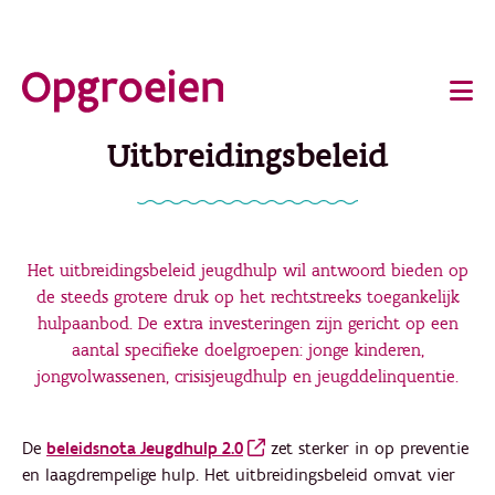
Ga
o
direct
Main
naar
de
navigation
Uitbreidingsbeleid
hoofdinhoud
Het uitbreidingsbeleid jeugdhulp wil antwoord bieden op
de steeds grotere druk op het rechtstreeks toegankelijk
hulpaanbod. De extra investeringen zijn gericht op een
aantal specifieke doelgroepen: jonge kinderen,
jongvolwassenen, crisisjeugdhulp en jeugddelinquentie.
De
beleidsnota Jeugdhulp 2.0
zet sterker in op preventie
en laagdrempelige hulp. Het uitbreidingsbeleid omvat vier