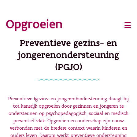
Ga
o
direct
Main
naar
de
navigation
Preventieve gezins- en
hoofdinhoud
jongerenondersteuning
(PGJO)
Preventieve (gezins- en jongeren)ondersteuning draagt bij
tot kansrijk opgroeien door gezinnen en jongeren te
ondersteunen op psychopedagogisch, sociaal en medisch
preventief vlak. Opgroeien en ouderschap zijn nauw
verbonden met de bredere context waarin kinderen en
ouders leven. Daarom werkt preventieve ondersteuning