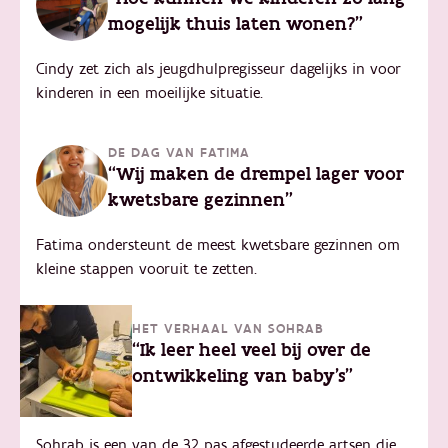
mogelijk thuis laten wonen?"
Cindy zet zich als jeugdhulpregisseur dagelijks in voor
kinderen in een moeilijke situatie.
DE DAG VAN FATIMA
“Wij maken de drempel lager voor
kwetsbare gezinnen"
Fatima ondersteunt de meest kwetsbare gezinnen om
kleine stappen vooruit te zetten.
HET VERHAAL VAN SOHRAB
“Ik leer heel veel bij over de
ontwikkeling van baby’s"
Sohrab is een van de 32 pas afgestudeerde artsen die