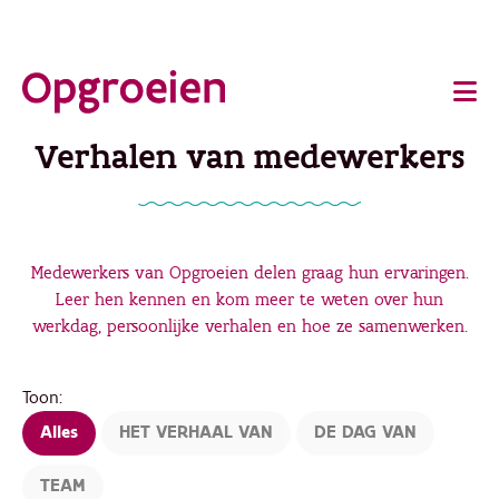
Ga
o
direct
Main
naar
de
navigation
Verhalen van medewerkers
hoofdinhoud
Medewerkers van Opgroeien delen graag hun ervaringen.
Leer hen kennen en kom meer te weten over hun
werkdag, persoonlijke verhalen en hoe ze samenwerken.
Toon:
Alles
HET VERHAAL VAN
DE DAG VAN
TEAM