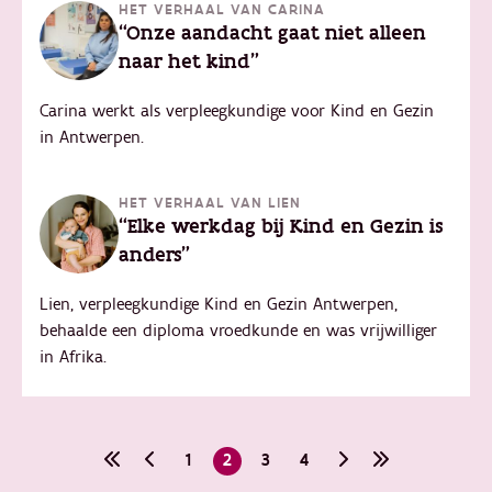
HET VERHAAL VAN CARINA
“Onze aandacht gaat niet alleen
naar het kind"
Carina werkt als verpleegkundige voor Kind en Gezin
in Antwerpen.
HET VERHAAL VAN LIEN
“Elke werkdag bij Kind en Gezin is
anders"
Lien, verpleegkundige Kind en Gezin Antwerpen,
behaalde een diploma vroedkunde en was vrijwilliger
in Afrika.
Paginering
Eerste
Vorige
Page
1
Huidige
2
Page
3
Page
4
Volgende
Laatste
pagina
pagina
pagina
pagina
pagina