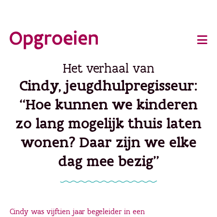
Ga
o
direct
Main
naar
de
navigation
Het verhaal van
hoofdinhoud
Cindy, jeugdhulpregisseur:
“Hoe kunnen we kinderen
zo lang mogelijk thuis laten
wonen? Daar zijn we elke
dag mee bezig"
Cindy was vijftien jaar begeleider in een