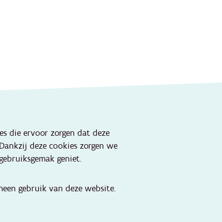
Onze websites
ies die ervoor zorgen dat deze
Portaal lokale besturen
 Dankzij deze cookies zorgen we
Portaal jeugdhulp
gebruiksgemak geniet.
Kind en Gezin
aktijken
Jeugdhulp
een gebruik van deze website.
OverKop
Huizen van het Kind
Artsennet