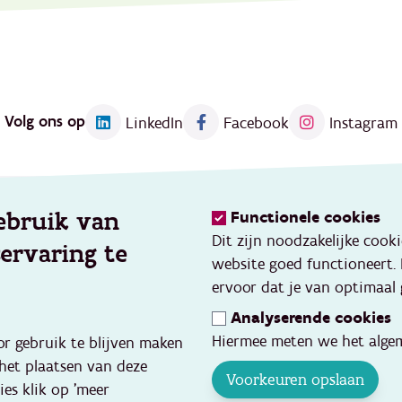
Volg ons op
LinkedIn
Facebook
Instagram
ebruik van
Functionele cookies
Kennis
Dit zijn noodzakelijke cook
servaring te
eerd werken
Thema's
website goed functioneert.
vang
Opleidingen en events
ervoor dat je van optimaal 
ve gezins- en
Toolbox
Analyserende cookies
ondersteuning
Databank kwaliteitsvolle pr
Hiermee meten we het algem
or gebruik te blijven maken
p
Cijfers en onderzoek
 het plaatsen van deze
inquentie
Voorkeuren opslaan
ies klik op 'meer
hoolse opvang en