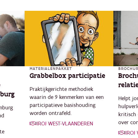
MATERIALENPAKKET
BROCHU
Grabbelbox participatie
Broch
e
relati
Praktijkgerichte methodiek
mburg
waarin de 9 kenmerken van een
Helpt jo
participatieve basishouding
hulpverl
imburg
worden ontrafeld.
kritisch
nd
over con
IROJ WEST-VLAANDEREN
te
IROJ