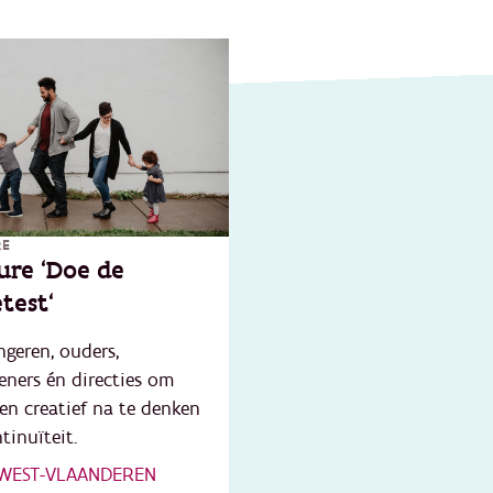
RE
ure 'Doe de
etest'
ngeren, ouders,
eners én directies om
 en creatief na te denken
tinuïteit.
 WEST-VLAANDEREN