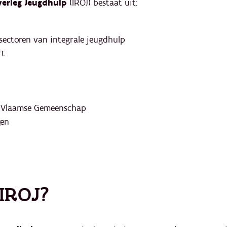
verleg Jeugdhulp
(IROJ) bestaat uit:
sectoren van integrale jeugdhulp
rt
e Vlaamse Gemeenschap
gen
IROJ?