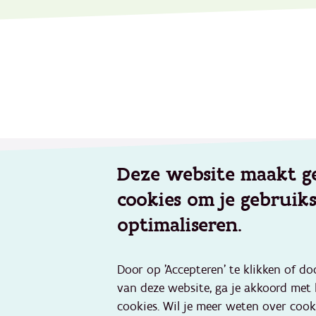
Footer
Deze website maakt g
Werken voor Opgroeien
Aanbod
cookies om je gebruik
Onze vacatures
Geïntegr
Veelgestelde vragen
Kinderop
optimaliseren.
Preventie
Over Opgroeien
jongeren
Wie zijn wij en wat doen wij?
Door op 'Accepteren' te klikken of do
Jeugdhul
Verhalen van medewerkers
van deze website, ga je akkoord met
Jeugddel
Nieuws en pers
cookies. Wil je meer weten over cook
Buitensc