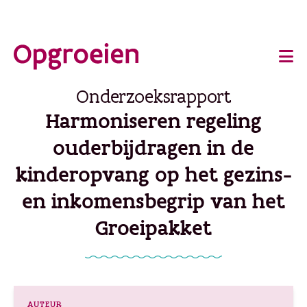
Ga
o
direct
Main
naar
de
navigation
Onderzoeksrapport
hoofdinhoud
Harmoniseren regeling
ouderbijdragen in de
kinderopvang op het gezins-
en inkomensbegrip van het
Groeipakket
AUTEUR