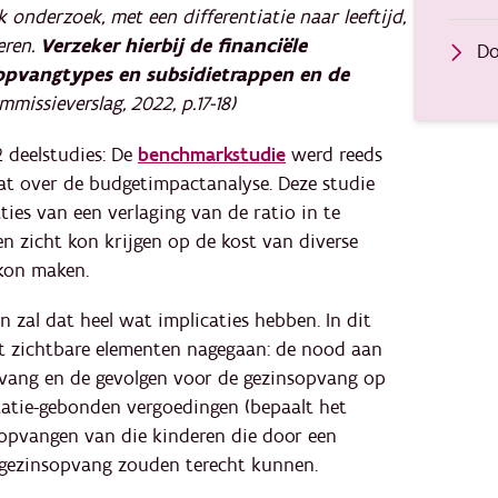
onderzoek, met een differentiatie naar leeftijd,
eren.
Verzeker hierbij de financiële
Do
 opvangtypes en subsidietrappen en de
ommissieverslag, 2022, p.17-18)
 deelstudies: De
benchmarkstudie
werd reeds
gaat over de budgetimpactanalyse. Deze studie
ties van een verlaging van de ratio in te
n zicht kon krijgen op de kost van diverse
kon maken.
n zal dat heel wat implicaties hebben. In dit
 zichtbare elementen nagegaan: de nood aan
pvang en de gevolgen voor de gezinsopvang op
atie-gebonden vergoedingen (bepaalt het
opvangen van die kinderen die door een
e gezinsopvang zouden terecht kunnen.