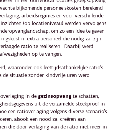
deren in een duizendtal locaties groepsopvang­.
wachte bijkomende personeelskosten berekend
verlaging, arbeids­regimes en voor verschillende
 inzichten (op locatieniveau) werden vervolgens
inderopvanglandschap, om zo een idee te geven
ingskost in extra personeel die nodig zal zijn
verlaagde ratio te realiseren. Daarbij werd
afwezigheden op te vangen.
rd, waaronder ook leeftijdsafhankelijke ratio’s.
ls de situatie zonder kindvrije uren werd
ioverlaging in de
gezinsopvang
te schatten,
heidsgegevens uit de verzamelde steekproef in
e een ratioverlaging volgens diverse scenario’s
uceren, alsook een nood zal creëren aan
en die door verlaging van de ratio niet meer in