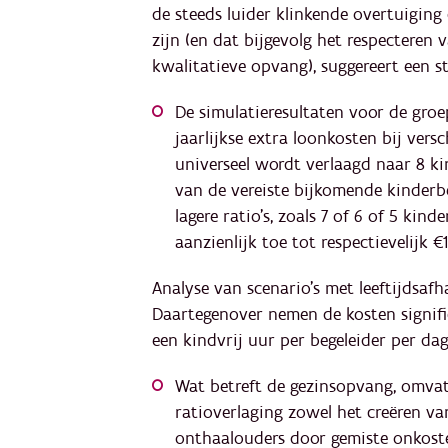
de steeds luider klinkende overtuiging
zijn (en dat bijgevolg het respecteren 
kwalitatieve opvang), suggereert een st
De simulatieresultaten voor de groe
jaarlijkse extra loonkosten bij versc
universeel wordt verlaagd naar 8 k
van de vereiste bijkomende kinderbe
lagere ratio's, zoals 7 of 6 of 5 kin
aanzienlijk toe tot respectievelijk €
Analyse van scenario's met leeftijdsafha
Daartegenover nemen de kosten signif
een kindvrij uur per begeleider per dag
Wat betreft de gezinsopvang, omvatt
ratioverlaging zowel het creëren van
onthaalouders door gemiste onkoste