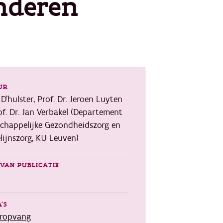
nderen
UR
D’hulster, Prof. Dr. Jeroen Luyten
of. Dr. Jan Verbakel (Departement
chappelijke Gezondheidszorg en
elijnszorg, KU Leuven)
VAN PUBLICATIE
'S
eropvang