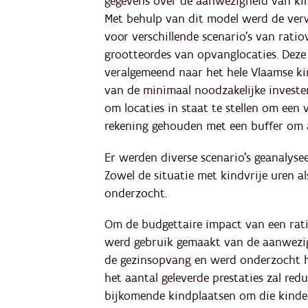
gegevens over de aanwezigheid van kin
Met behulp van dit model werd de ver
voor verschillende scenario's van ratio
grootteordes van opvanglocaties. Deze
veralgemeend naar het hele Vlaamse k
van de minimaal noodzakelijke invester
om locaties in staat te stellen om een 
rekening gehouden met een buffer om 
Er werden diverse scenario’s geanalysee
Zowel de situatie met kindvrije uren a
onderzocht.
Om de budgettaire impact van een rat
werd gebruik gemaakt van de aanwezig
de gezinsopvang en werd onderzocht ho
het aantal geleverde prestaties zal red
bijkomende kindplaatsen om die kinder