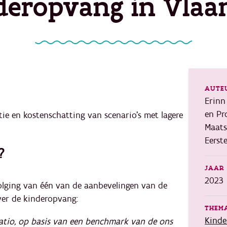
nderopvang in Vlaa
AUTE
Erinn 
en Pr
tie en kostenschatting van scenario’s met lagere
Maats
Eerst
?
JAAR 
2023
olging van één van de aanbevelingen van de
er de kinderopvang:
THEMA
Kind
ratio, op basis van een benchmark van de ons