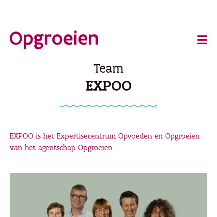
Ga
o
direct
Main
naar
de
navigation
Team
hoofdinhoud
EXPOO
EXPOO is het Expertisecentrum Opvoeden en Opgroeien
van het agentschap Opgroeien.