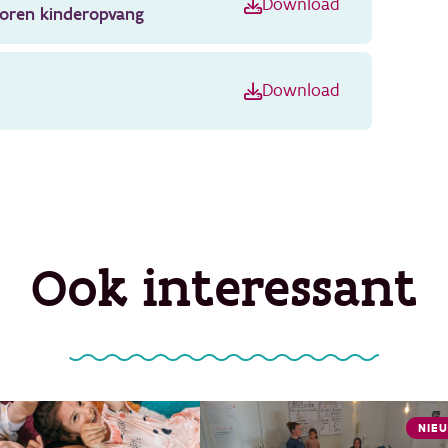
Download
toren kinderopvang
Download
Ook interessant
NIE