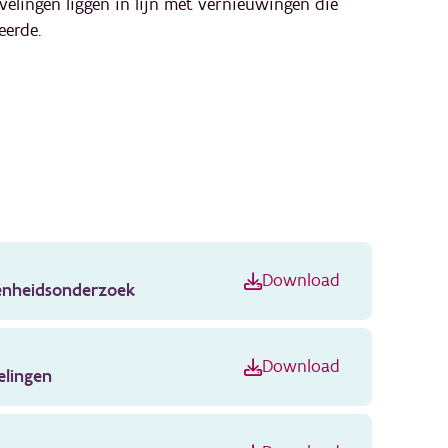
elingen liggen in lijn met vernieuwingen die
eerde.
Download
denheidsonderzoek
Download
elingen