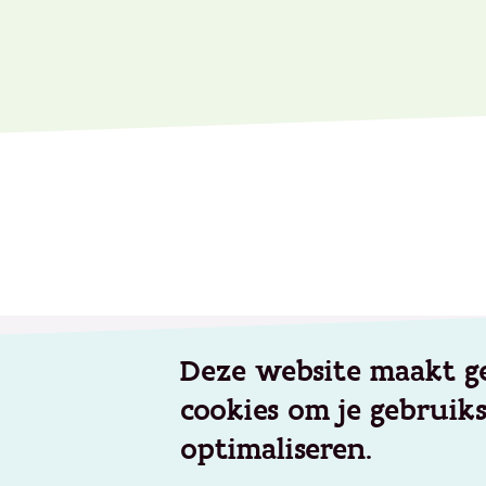
Footer
Deze website maakt g
Werken voor Opgroeien
Aanbod
cookies om je gebruik
Onze vacatures
Geïntegr
Veelgestelde vragen
Kinderop
optimaliseren.
Preventie
Over Opgroeien