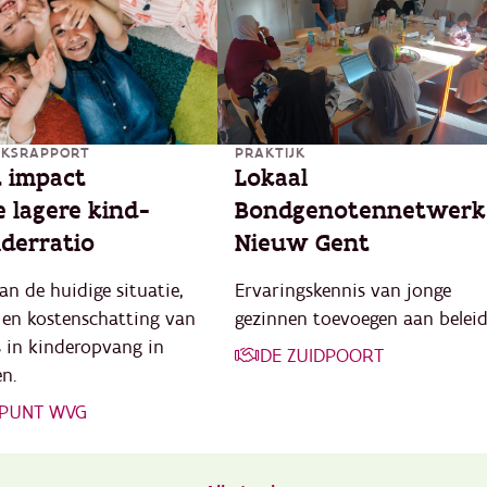
EKSRAPPORT
PRAKTIJK
 impact
Lokaal
e lagere kind-
Bondgenotennetwerk
iderratio
Nieuw Gent
an de huidige situatie,
Ervaringskennis van jonge
 en kostenschatting van
gezinnen toevoegen aan beleid
s in kinderopvang in
DE ZUIDPOORT
n.
NPUNT WVG