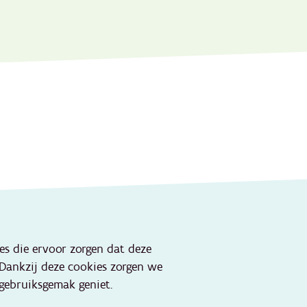
Onze websites
ies die ervoor zorgen dat deze
Portaal lokale besturen
 Dankzij deze cookies zorgen we
Portaal jeugdhulp
gebruiksgemak geniet.
Kind en Gezin