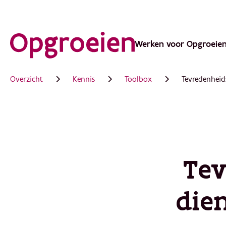
Ga
direct
Werken voor Opgroeie
Main
naar
de
navigation
Overzicht
Kennis
Toolbox
Tevredenheid
hoofdinhoud
Tev
die