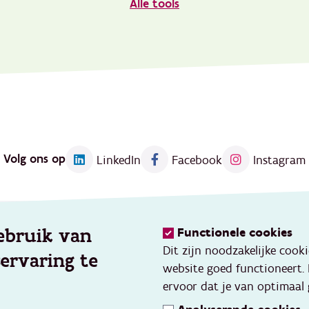
Alle tools
Volg ons op
LinkedIn
Facebook
Instagram
ebruik van
Functionele cookies
Kennis
Dit zijn noodzakelijke cook
servaring te
eerd werken
Thema's
website goed functioneert.
vang
Opleidingen en events
ervoor dat je van optimaal 
ve gezins- en
Toolbox