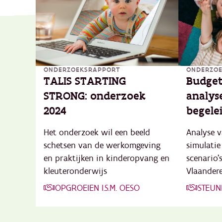
ONDERZOEKSRAPPORT
ONDERZO
TALIS STARTING
Budget
STRONG: onderzoek
analys
2024
begele
Het onderzoek wil een beeld
Analyse v
schetsen van de werkomgeving
simulatie
en praktijken in kinderopvang en
scenario’
kleuteronderwijs
Vlaandere
OPGROEIEN I.S.M. OESO
STEU