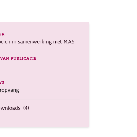
UR
eien in samenwerking met M.A.S
VAN PUBLICATIE
'S
eropvang
wnloads
(4)