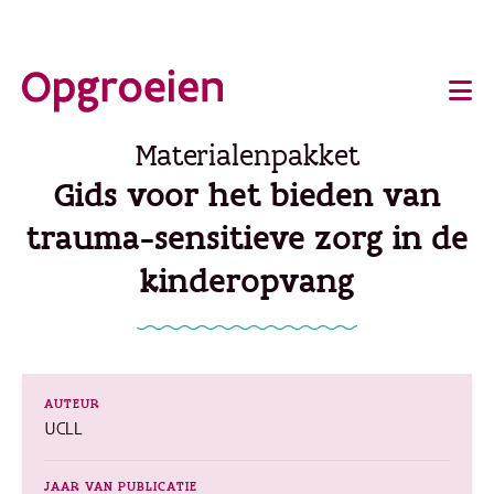
Ga
o
direct
Main
naar
de
navigation
Materialenpakket
hoofdinhoud
Gids voor het bieden van
trauma-sensitieve zorg in de
kinderopvang
AUTEUR
UCLL
JAAR VAN PUBLICATIE