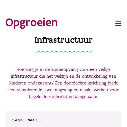
Ga
o
direct
Main
naar
de
navigation
Infrastructuur
hoofdinhoud
Hoe zorg je in de kinderopvang voor een veilige
infrastructuur die het welzijn en de ontwikkeling van
kinderen ondersteunt? Een doordachte inrichting biedt
een stimulerende speelomgeving en maakt werken voor
begeleiders efficiënt en aangenaam.
GA SNEL NAAR...