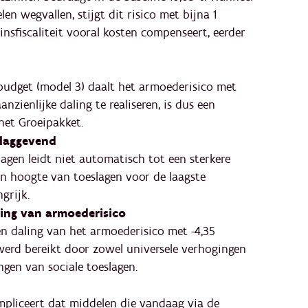
len wegvallen, stijgt dit risico met bijna 1
nsfiscaliteit vooral kosten compenseert, eerder
 budget (model 3) daalt het armoederisico met
zienlijke daling te realiseren, is dus een
het Groeipakket.
rslaggevend
lagen leidt niet automatisch tot een sterkere
en hoogte van toeslagen voor de laagste
grijk.
ring van armoederisico
een daling van het armoederisico met -4,35
werd bereikt door zowel universele verhogingen
ngen van sociale toeslagen.
mpliceert dat middelen die vandaag via de