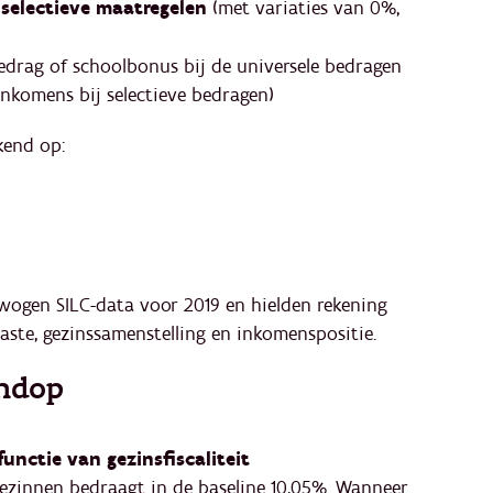
 selectieve maatregelen
(met variaties van 0%,
bedrag of schoolbonus bij de universele bedragen
inkomens bij selectieve bedragen)
kend op:
wogen SILC-data voor 2019 en hielden rekening
laste, gezinssamenstelling en inkomenspositie.
endop
nctie van gezinsfiscaliteit
ezinnen bedraagt in de baseline 10,05%. Wanneer