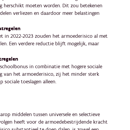
dig herschikt moeten worden. Dit zou betekenen
delen verliezen en daardoor meer belastingen
atregelen
et in 2022-2023 zouden het armoederisico al met
n. Een verdere reductie blijft mogelijk, maar
tregelen
 schoolbonus in combinatie met hogere sociale
g van het armoederisico, zij het minder sterk
p sociale toeslagen alleen.
rop middelen tussen universele en selectieve
volgen heeft voor de armoedebestrijdende kracht
ico substantieel te doen dalen, is zowel een