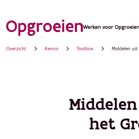
Ga
direct
Werken voor Opgroeie
Main
naar
de
navigation
Overzicht
Kennis
Toolbox
Middelen uit
hoofdinhoud
Middelen 
het Gr