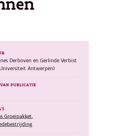
innen
UR
nes Derboven en Gerlinde Verbist
 Universiteit Antwerpen)
VAN PUBLICATIE
'S
s Groeipakket
,
debestrijding