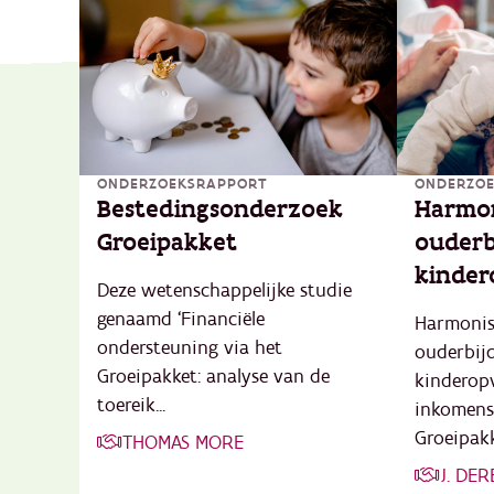
ONDERZOEKSRAPPORT
ONDERZO
Bestedingsonderzoek
Harmon
Groeipakket
ouderb
kinder
Deze wetenschappelijke studie
genaamd ‘Financiële
Harmonise
ondersteuning via het
ouderbijd
Groeipakket: analyse van de
kinderopv
toereik...
inkomens
Groeipakke
THOMAS MORE
J. DER