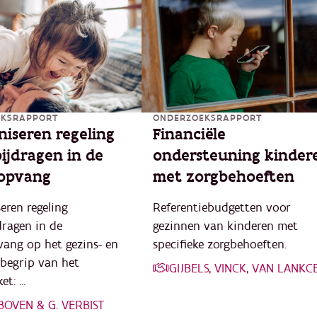
EKSRAPPORT
ONDERZOEKSRAPPORT
iseren regeling
Financiële
ijdragen in de
ondersteuning kinder
opvang
met zorgbehoeften
ren regeling
Referentiebudgetten voor
ragen in de
gezinnen van kinderen met
ang op het gezins- en
specifieke zorgbehoeften.
begrip van het
GIJBELS, VINCK, VAN LANKC
t: ...
BOVEN & G. VERBIST