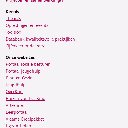
Projecten en samenwerkingen
Kennis
Thema's
Opleidingen en events
Toolbox
Databank kwaliteitsvolle praktijken
Cijfers en onderzoek
Onze websites
Portaal lokale besturen
Portaal jeugdhulp
Kind en Gezin
Jeugdhulp
OverKop
Huizen van het Kind
Artsennet
Leerportaal
Vlaams Groeipakket
1 gezin 1 plan