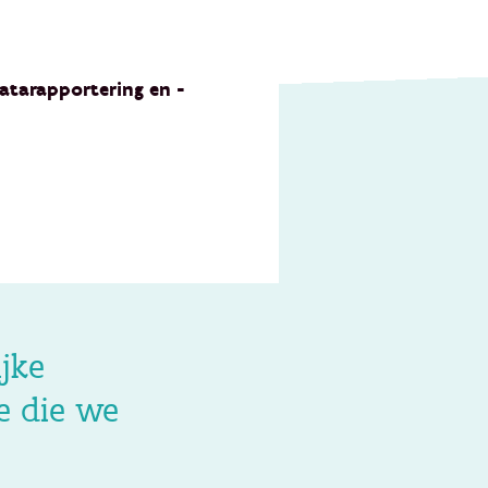
atarapportering en -
ijke
e die we