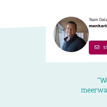
Team Dat
monitori
S
“We
meerwaa