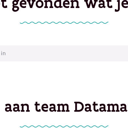
et gevonden wat je
t aan team Datam