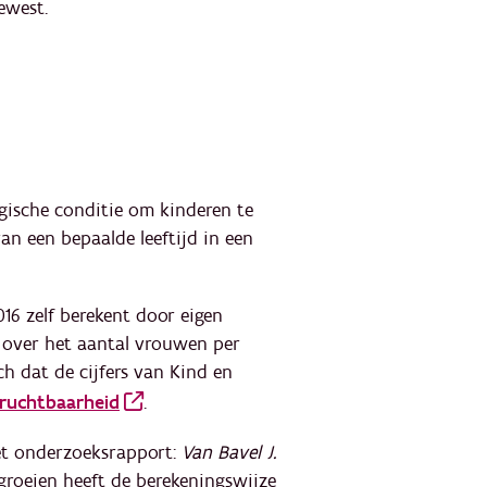
ewest.
gische conditie om kinderen te
n een bepaalde leeftijd in een
16 zelf berekent door eigen
 over het aantal vrouwen per
ch dat de cijfers van Kind en
ruchtbaarheid
.
het onderzoeksrapport:
Van Bavel J.
groeien heeft de berekeningswijze