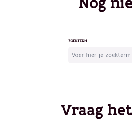
Nog ni
ZOEKTERM
Vraag he