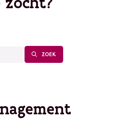
 zocht?
ZOEK
anagement