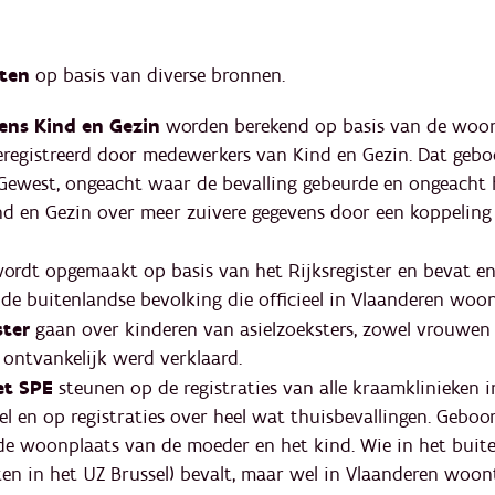
rten
op basis van diverse bronnen.
ens Kind en Gezin
worden berekend op basis van de woon
geregistreerd door medewerkers van Kind en Gezin. Dat geb
Gewest, ongeacht waar de bevalling gebeurde en ongeacht h
nd en Gezin over meer zuivere gegevens door een koppeling
ordt opgemaakt op basis van het Rijksregister
en bevat enk
 de buitenlandse bevolking die officieel in Vlaanderen woo
ster
gaan over kinderen van asielzoeksters, zowel vrouwen 
ontvankelijk werd verklaard.
et SPE
steunen op de registraties van alle kraamklinieken 
l en op registraties over heel wat thuisbevallingen. Geboo
de woonplaats van de moeder en het kind. Wie in het buit
n in het UZ Brussel) bevalt, maar wel in Vlaanderen woont,