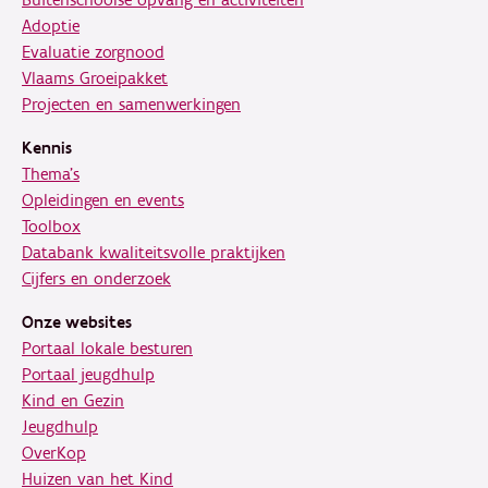
Buitenschoolse opvang en activiteiten
Adoptie
Evaluatie zorgnood
Vlaams Groeipakket
Projecten en samenwerkingen
Kennis
Thema's
Opleidingen en events
Toolbox
Databank kwaliteitsvolle praktijken
Cijfers en onderzoek
Onze websites
Portaal lokale besturen
Portaal jeugdhulp
Kind en Gezin
Jeugdhulp
OverKop
Huizen van het Kind