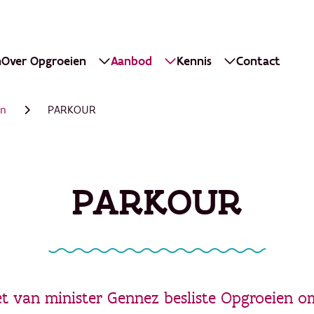
n
Over Opgroeien
Aanbod
Kennis
Contact
en
PARKOUR
PARKOUR
et van minister Gennez besliste Opgroeien o