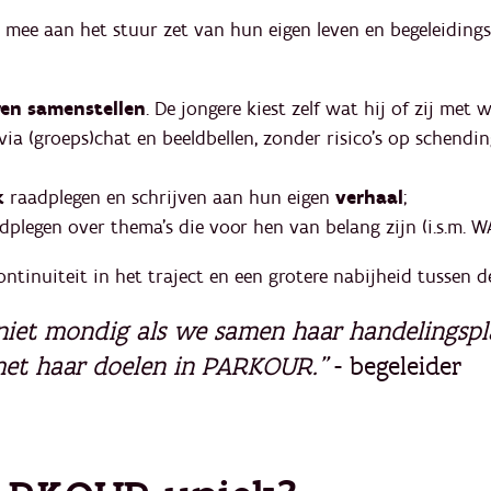
mee aan het stuur zet van hun eigen leven en begeleidingst
en samenstellen
. De jongere kiest zelf wat hij of zij met w
via (groeps)chat en beeldbellen, zonder risico’s op schendi
k
raadplegen en schrijven aan hun eigen
verhaal
;
dplegen over thema’s die voor hen van belang zijn (i.s.m. 
ntinuiteit in het traject en een grotere nabijheid tussen de
 niet mondig als we samen haar handelingspl
 met haar doelen in PARKOUR.”
- begeleider​