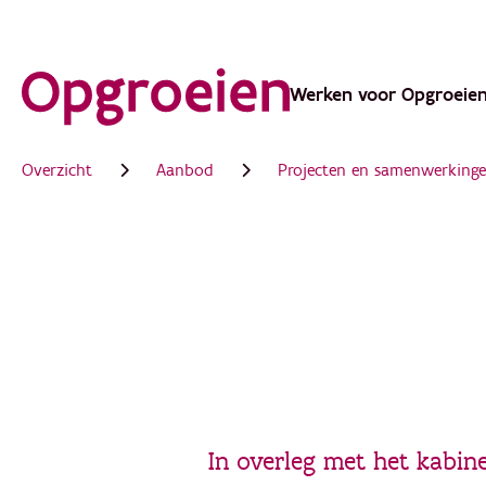
Ga
direct
Werken voor Opgroeie
Main
naar
de
navigation
Overzicht
Aanbod
Projecten en samenwerking
hoofdinhoud
In overleg met het kabin