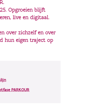
R.
5. Opgroeien blijft
en, live en digitaal.
n over zichzelf en over
d hun eigen traject op
slijn
ootfase PARKOUR