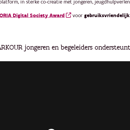
tform, in sterke co-creatie met jongeren, jeugdhulpverlen
ORIA Digital Society Award
voor
gebruiksvriendelij
ARKOUR jongeren en begeleiders ondersteunt 