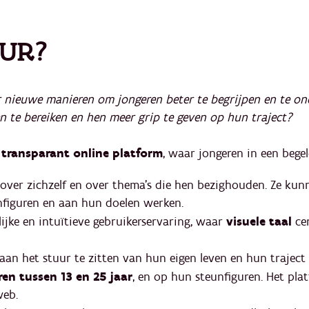
OUR?
r nieuwe manieren om jongeren beter te begrijpen en te on
n te bereiken en hen meer grip te geven op hun traject?
n transparant online platform
, waar jongeren in een begele
 over zichzelf en over thema’s die hen bezighouden. Ze kun
figuren en aan hun doelen werken.​​
ijke en intuïtieve gebruikerservaring, waar
visuele taal
ce
an het stuur te zitten van hun eigen leven en hun traject i
ren tussen 13 en 25 jaar
, en op hun steunfiguren. Het pla
web.