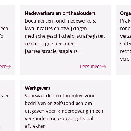
Medewerkers en onthaalouders
Orga
Documenten rond medewerkers:
Prak
 een
kwalificaties en afwijkingen,
rond
fo
medische geschiktheid, strafregister,
verze
gemachtigde personen,
soft
jaarregistratie, stagiairs ...
rech
vere
eer
Lees meer
Werkgevers
s en
Voorwaarden en formulier voor
bedrijven en zelfstandigen om
uitgaven voor kinderopvang in een
vergunde groepsopvang fiscaal
,
aftrekken.