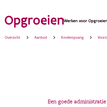
Ga
direct
Werken voor Opgroeie
Main
naar
de
navigation
Overzicht
Aanbod
Kinderopvang
Voorz
hoofdinhoud
Een goede administratie 