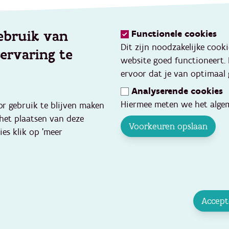
ebruik van
Functionele cookies
Kennis
Dit zijn noodzakelijke cook
servaring te
eerd werken
Thema's
website goed functioneert.
vang
Opleidingen en events
ervoor dat je van optimaal 
ve gezins- en
Toolbox
Analyserende cookies
ondersteuning
Databank kwaliteitsvolle pr
Hiermee meten we het algem
or gebruik te blijven maken
p
Cijfers en onderzoek
 het plaatsen van deze
inquentie
Voorkeuren opslaan
ies klik op 'meer
hoolse opvang en
ten
e zorgnood
roeipakket
n en samenwerkingen
Accept