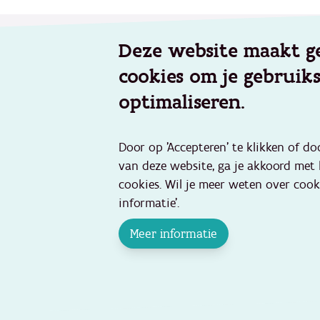
Footer
Deze website maakt g
Werken voor Opgroeien
Aanbod
cookies om je gebruik
Onze vacatures
Geïntegr
Veelgestelde vragen
Kinderop
optimaliseren.
Preventie
Over Opgroeien
jongeren
Wie zijn wij en wat doen wij?
Door op 'Accepteren' te klikken of do
Jeugdhul
Verhalen van medewerkers
van deze website, ga je akkoord met
Jeugddel
Nieuws en pers
cookies. Wil je meer weten over cook
Buitensc
informatie'.
activitei
Contact
Adoptie
Contact
Meer informatie
Evaluati
Bereikbaarheid hoofdkantoor
Vlaams G
Veelgestelde vragen
Projecte