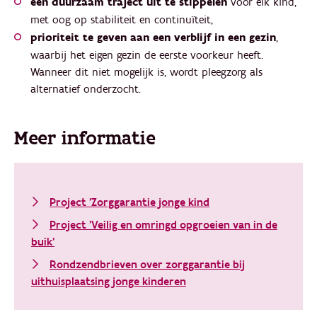
een duurzaam traject uit te stippelen
voor elk kind,
met oog op stabiliteit en continuïteit,
prioriteit te geven aan een verblijf in een gezin
,
waarbij het eigen gezin de eerste voorkeur heeft.
Wanneer dit niet mogelijk is, wordt pleegzorg als
alternatief onderzocht.
Meer informatie
Project 'Zorggarantie jonge kind
Project 'Veilig en omringd opgroeien van in de
buik'
Rondzendbrieven over zorggarantie bij
uithuisplaatsing jonge kinderen