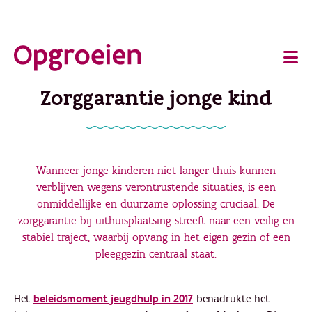
Ga
o
direct
Main
naar
de
navigation
Zorggarantie jonge kind
hoofdinhoud
Wanneer jonge kinderen niet langer thuis kunnen
verblijven wegens verontrustende situaties, is een
onmiddellijke en duurzame oplossing cruciaal. De
zorggarantie bij uithuisplaatsing streeft naar een veilig en
stabiel traject, waarbij opvang in het eigen gezin of een
pleeggezin centraal staat.
Het
beleidsmoment jeugdhulp in 2017
benadrukte het