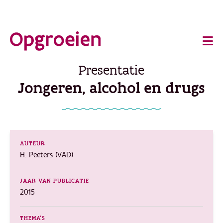
Ga
o
direct
Main
naar
de
navigation
Presentatie
hoofdinhoud
Jongeren, alcohol en drugs
AUTEUR
H. Peeters (VAD)
JAAR VAN PUBLICATIE
2015
THEMA'S