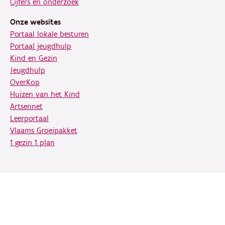
Cijfers en onderzoek
Onze websites
Portaal lokale besturen
Portaal jeugdhulp
Kind en Gezin
Jeugdhulp
OverKop
Huizen van het Kind
Artsennet
Leerportaal
Vlaams Groeipakket
1 gezin 1 plan