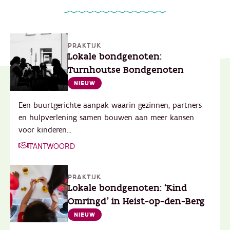
PRAKTIJK
Lokale bondgenoten:
Turnhoutse Bondgenoten
NIEUW
Een buurtgerichte aanpak waarin gezinnen, partners
en hulpverlening samen bouwen aan meer kansen
voor kinderen...
T'ANTWOORD
PRAKTIJK
Lokale bondgenoten: ‘Kind
Omringd’ in Heist-op-den-Berg
NIEUW