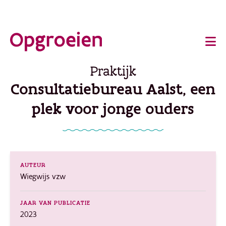
Ga
o
direct
Main
naar
de
navigation
Praktijk
hoofdinhoud
Consultatiebureau Aalst, een
plek voor jonge ouders
AUTEUR
Wiegwijs vzw
JAAR VAN PUBLICATIE
2023