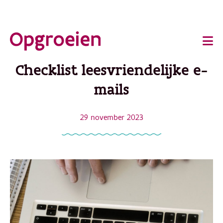
Ga
o
direct
Main
naar
de
navigation
Checklist leesvriendelijke e-
hoofdinhoud
mails
29 november 2023