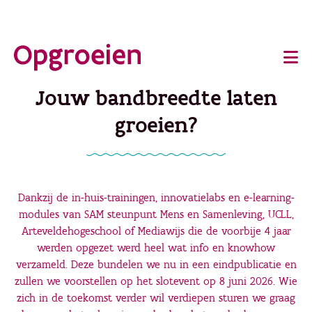
Ga
o
direct
Main
naar
de
navigation
Jouw bandbreedte laten
hoofdinhoud
groeien?
Dankzij de in-huis-trainingen, innovatielabs en e-learning-
modules van SAM steunpunt Mens en Samenleving, UCLL,
Arteveldehogeschool of Mediawijs die de voorbije 4 jaar
werden opgezet werd heel wat info en knowhow
verzameld. Deze bundelen we nu in een eindpublicatie en
zullen we voorstellen op het slotevent op 8 juni 2026. Wie
zich in de toekomst verder wil verdiepen sturen we graag