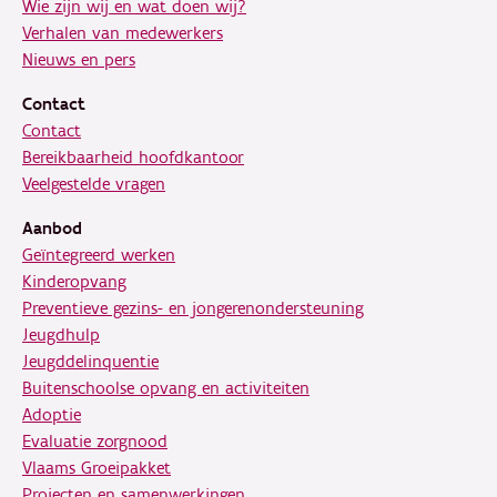
Wie zijn wij en wat doen wij?
Verhalen van medewerkers
Nieuws en pers
Contact
Contact
Bereikbaarheid hoofdkantoor
Veelgestelde vragen
Aanbod
Geïntegreerd werken
Kinderopvang
Preventieve gezins- en jongerenondersteuning
Jeugdhulp
Jeugddelinquentie
Buitenschoolse opvang en activiteiten
Adoptie
Evaluatie zorgnood
Vlaams Groeipakket
Projecten en samenwerkingen