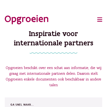
Ga
o
direct
Main
naar
de
navigation
Inspiratie voor
hoofdinhoud
internationale partners
Opgroeien beschikt over een schat aan informatie, die wij
graag met internationale partners delen. Daarom stelt
Opgroeien enkele documenten ook beschikbaar in andere
talen
GA SNEL NAAR...