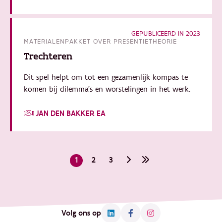
GEPUBLICEERD IN 2023
MATERIALENPAKKET OVER PRESENTIETHEORIE
Trechteren
Dit spel helpt om tot een gezamenlijk kompas te
komen bij dilemma’s en worstelingen in het werk.
JAN DEN BAKKER EA
Paginering
Huidige
1
Page
2
Page
3
Volgende
Laatste
pagina
pagina
pagina
Volg ons op