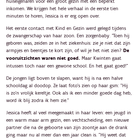
huiseigenaren voor een groot gezin met een beperkt
inkomen. We krijgen het hele verhaal in de eerste tien
minuten te horen, Jessica is er erg open over.
Het eerste contact met Kind en Gezin werd gelegd tijdens
de zwangerschap van haar zoon. Een zorgenbaby. "Toen hij
geboren was, zeiden ze in het ziekenhuis: zie je niet dat zijn
armpjes en beentjes te kort zijn, of wil je het niet zien?
De
vooruitzichten waren niet goed.
Maar Kwinten gaat
intussen toch naar een gewone school. En het gaat goed!"
De jongen ligt boven te slapen, want hij is na een halve
schooldag al doodop. Ze laat foto's zien op haar gsm: "Hij
is zo'n vrolijk kereltje. Ook als ik een minder goede dag heb,
word ik blij zodra ik hem zie."
Jessica heeft al veel meegemaakt in haar leven: een jeugd in
een warm maar arm gezin, een vechtscheiding, een nieuwe
partner die na de geboorte van zijn zoontje aan de drank
ging maar nu al meer dan een jaar clean is. "Hij weet dat