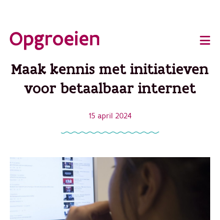
Ga
o
direct
Main
naar
de
navigation
Maak kennis met initiatieven
hoofdinhoud
voor betaalbaar internet
15 april 2024