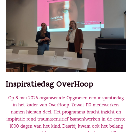
Inspiratiedag OverHoop
Op 8 mei 2026 organiseerde Opgroeien een inspiratiedag
in het kader van OverHoop. Zowat 110 medewerkers
namen hieraan deel. Het programma bracht inzicht en
inspiratie rond traumasensitief (samen)werken in de eerste
1000 dagen van het kind. Daarbij kwam ook het belang