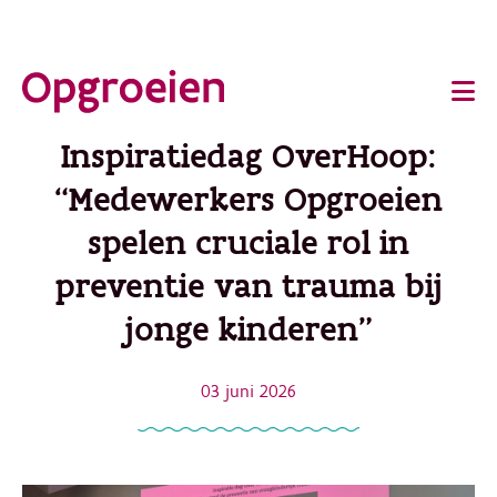
Ga
o
direct
Main
naar
de
navigation
Inspiratiedag OverHoop:
hoofdinhoud
“Medewerkers Opgroeien
spelen cruciale rol in
preventie van trauma bij
jonge kinderen”
03 juni 2026