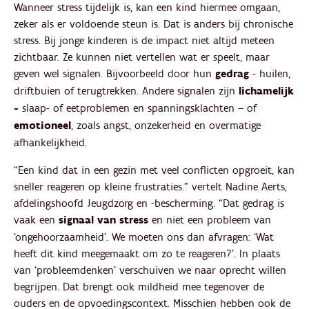
Wanneer stress tijdelijk is, kan een kind hiermee omgaan,
zeker als er voldoende steun is. Dat is anders bij chronische
stress. Bij jonge kinderen is de impact niet altijd meteen
zichtbaar. Ze kunnen niet vertellen wat er speelt, maar
geven wel signalen.
Bijvoorbeeld door hun
gedrag
- huilen,
driftbuien of terugtrekken. Andere signalen zijn
lichamelijk
-
slaap- of eetproblemen en spanningsklachten – of
emotioneel
, zoals angst, onzekerheid en overmatige
afhankelijkheid.
“Een kind dat in een gezin met veel conflicten opgroeit, kan
sneller reageren op kleine frustraties.” vertelt Nadine Aerts,
afdelingshoofd Jeugdzorg en -bescherming. “Dat gedrag is
vaak een
signaal van stress
en niet een probleem van
‘ongehoorzaamheid’. We moeten ons dan afvragen: ‘Wat
heeft dit kind meegemaakt om zo te reageren?’. In plaats
van ‘probleemdenken’ verschuiven we naar oprecht willen
begrijpen. Dat brengt ook mildheid mee tegenover de
ouders en de opvoedingscontext. Misschien hebben ook de