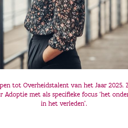
epen tot Overheidstalent van het Jaar 2025. Z
 Adoptie met als specifieke focus ‘het onde
in het verleden’.