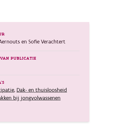
UR
Aernouts en Sofie Verachtert
VAN PUBLICATIE
'S
cipatie
,
Dak- en thuisloosheid
kken bij jongvolwassenen