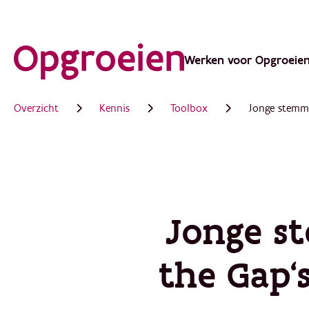
Ga
direct
Werken voor Opgroeie
Main
naar
de
navigation
Overzicht
Kennis
Toolbox
Jonge stemme
hoofdinhoud
Jonge s
the Gap's