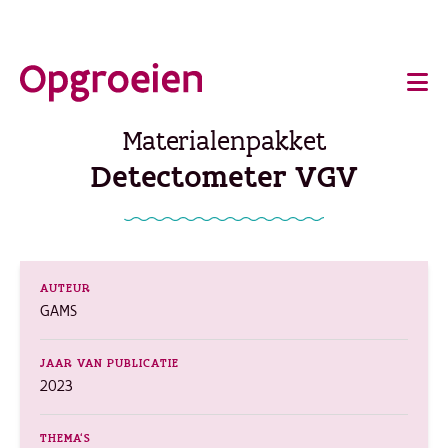
Ga
o
direct
Main
naar
de
navigation
Materialenpakket
hoofdinhoud
Detectometer VGV
AUTEUR
GAMS
JAAR VAN PUBLICATIE
2023
THEMA'S