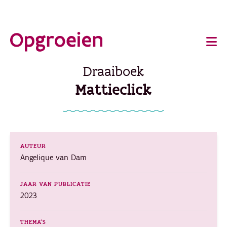
Ga
o
direct
Main
naar
de
navigation
Draaiboek
hoofdinhoud
Mattieclick
AUTEUR
Angelique van Dam
JAAR VAN PUBLICATIE
2023
THEMA'S