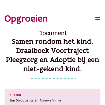
Ga
o
direct
Main
naar
de
navigation
Document
hoofdinhoud
Samen rondom het kind.
Draaiboek Voortraject
Pleegzorg en Adoptie bij een
niet-gekend kind.
AUTEUR
Tim Stroobants en Anneke Vinke