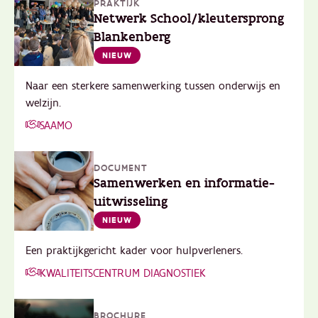
PRAKTIJK
Netwerk School/kleutersprong
Blankenberg
NIEUW
Naar een sterkere samenwerking tussen onderwijs en
welzijn.
SAAMO
DOCUMENT
Samenwerken en informatie-
uitwisseling
NIEUW
Een praktijkgericht kader voor hulpverleners.
KWALITEITSCENTRUM DIAGNOSTIEK
BROCHURE