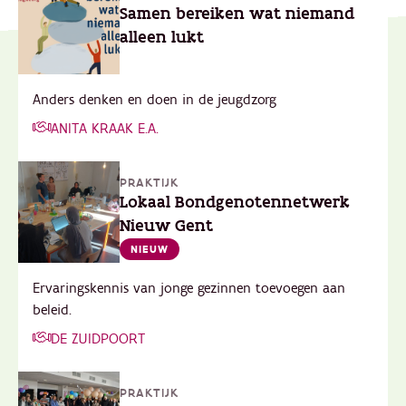
Samen bereiken wat niemand
alleen lukt
Anders denken en doen in de jeugdzorg
ANITA KRAAK E.A.
PRAKTIJK
Lokaal Bondgenotennetwerk
Nieuw Gent
NIEUW
Ervaringskennis van jonge gezinnen toevoegen aan
beleid.
DE ZUIDPOORT
PRAKTIJK