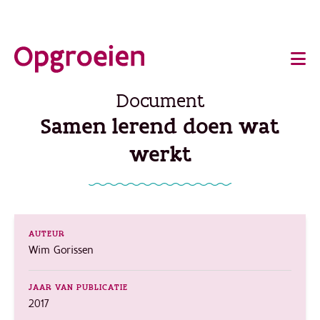
Ga
o
direct
Main
naar
de
navigation
Document
hoofdinhoud
Samen lerend doen wat
werkt
AUTEUR
Wim Gorissen
JAAR VAN PUBLICATIE
2017