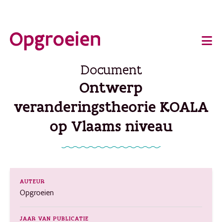
Ga
o
direct
Main
naar
de
navigation
Document
hoofdinhoud
Ontwerp
veranderingstheorie KOALA
op Vlaams niveau
AUTEUR
Opgroeien
JAAR VAN PUBLICATIE