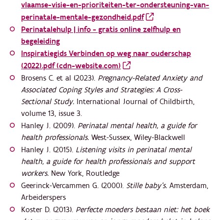
vlaamse-visie-en-prioriteiten-ter-ondersteuning-van-
perinatale-mentale-gezondheid.pdf
Perinatalehulp | info - gratis online zelfhulp en
begeleiding
Inspiratiegids Verbinden op weg naar ouderschap
(2022).pdf (cdn-website.com)
Brosens C. et al (2023).
Pregnancy-Related Anxiety and
Associated Coping Styles and Strategies: A Cross-
Sectional Study.
International Journal of Childbirth,
volume 13, issue 3.
Hanley J. (2009).
Perinatal mental health, a guide for
health professionals.
West-Sussex, Wiley-Blackwell
Hanley J. (2015).
Listening visits in perinatal mental
health, a guide for health professionals and support
workers.
New York, Routledge
Geerinck-Vercammen G. (2000).
Stille baby’s.
Amsterdam,
Arbeiderspers
Koster D. (2013).
Perfecte moeders bestaan niet: het boek