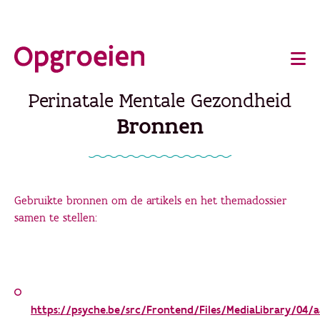
Ga
o
direct
Main
naar
de
navigation
Perinatale Mentale Gezondheid
hoofdinhoud
Bronnen
Gebruikte bronnen om de artikels en het themadossier
samen te stellen:
https://psyche.be/src/Frontend/Files/MediaLibrary/04/