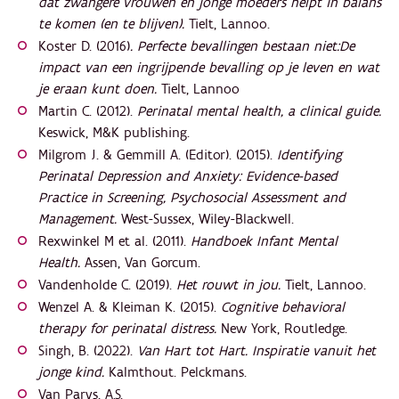
dat zwangere vrouwen en jonge moeders helpt in balans
te komen (en te blijven).
Tielt, Lannoo.
Koster D. (2016)
. Perfecte bevallingen bestaan niet:De
impact van een ingrijpende bevalling op je leven en wat
je eraan kunt doen.
Tielt, Lannoo
Martin C. (2012).
Perinatal mental health, a clinical guide.
Keswick, M&K publishing.
Milgrom J. & Gemmill A. (Editor). (2015).
Identifying
Perinatal Depression and Anxiety: Evidence-based
Practice in Screening, Psychosocial Assessment and
Management.
West-Sussex, Wiley-Blackwell.
Rexwinkel M et al. (2011).
Handboek Infant Mental
Health.
Assen, Van Gorcum.
Vandenholde C. (2019).
Het rouwt in jou.
Tielt, Lannoo.
Wenzel A. & Kleiman K. (2015).
Cognitive behavioral
therapy for perinatal distress.
New York, Routledge.
Singh, B. (2022).
Van Hart tot Hart. Inspiratie vanuit het
jonge kind.
Kalmthout. Pelckmans.
Van Parys, A.S.