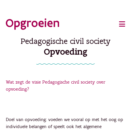
Ga
o
direct
Main
naar
de
navigation
Pedagogische civil society
hoofdinhoud
Opvoeding
Wat zegt de visie Pedagogische civil society over
opvoeding?
Doel van opvoeding: voeden we vooral op met het oog op
individuele belangen of speelt ook het algemene