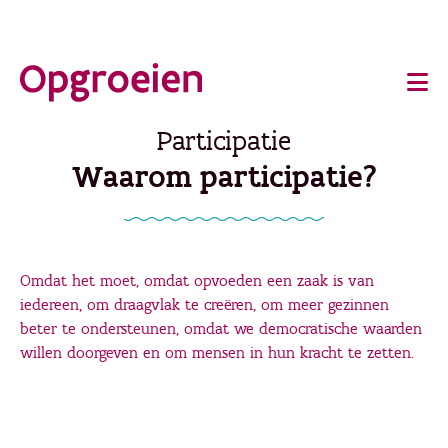
Ga
o
direct
Main
naar
de
navigation
Participatie
hoofdinhoud
Waarom participatie?
Omdat het moet, omdat opvoeden een zaak is van
iedereen, om draagvlak te creëren, om meer gezinnen
beter te ondersteunen, omdat we democratische waarden
willen doorgeven en om mensen in hun kracht te zetten.