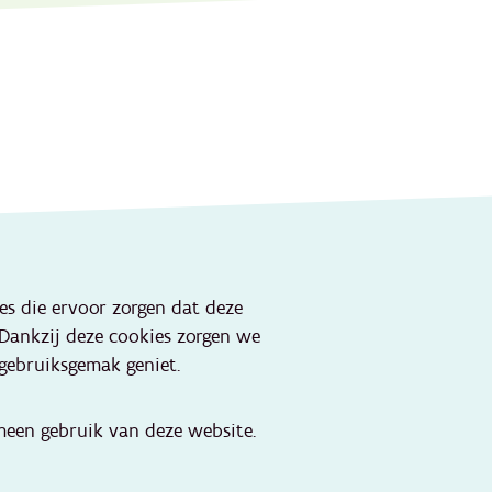
Onze websites
ies die ervoor zorgen dat deze
Portaal lokale besturen
 Dankzij deze cookies zorgen we
Portaal jeugdhulp
gebruiksgemak geniet.
Kind en Gezin
aktijken
Jeugdhulp
een gebruik van deze website.
OverKop
Huizen van het Kind