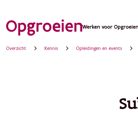
Ga
direct
Werken voor Opgroeie
Main
naar
de
navigation
Overzicht
Kennis
Opleidingen en events
hoofdinhoud
Su