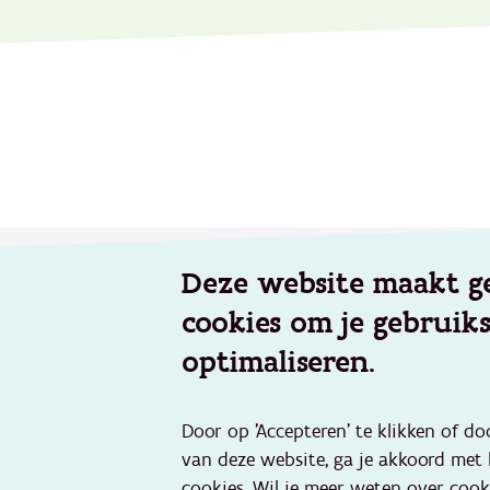
Footer
Deze website maakt g
Werken voor Opgroeien
Aanbod
cookies om je gebruik
Onze vacatures
Geïntegr
Veelgestelde vragen
Kinderop
optimaliseren.
Preventie
Over Opgroeien
jongeren
Wie zijn wij en wat doen wij?
Door op 'Accepteren' te klikken of do
Jeugdhul
Verhalen van medewerkers
van deze website, ga je akkoord met
Jeugddel
Nieuws en pers
cookies. Wil je meer weten over cook