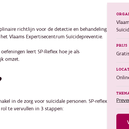
ORGA
Vlaam
iplinaire richtlijn voor de detectie en behandeling
Suïci
 het Vlaams Expertisecentrum Suïcidepreventie.
PRIJS
efeningen leert SP-Reflex hoe je als
Grati
ijk omzet.
LOCAT
?
Onlin
THEMA
Preve
akel in de zorg voor suïcidale personen. SP-reflex
ol te vervullen in 3 stappen: