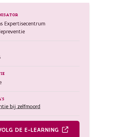
NISATOR
s Expertisecentrum
depreventie
s
IE
e
'S
ntie bij zelfmoord
VOLG DE E-LEARNING