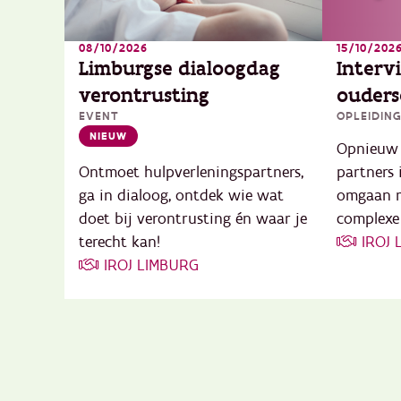
08/10/2026
15/10/202
Limburgse dialoogdag
Interv
verontrusting
ouders
EVENT
OPLEIDIN
NIEUW
Opnieuw 
Ontmoet hulpverleningspartners,
partners 
ga in dialoog, ontdek wie wat
omgaan m
doet bij verontrusting én waar je
complexe 
terecht kan!
IROJ
IROJ LIMBURG