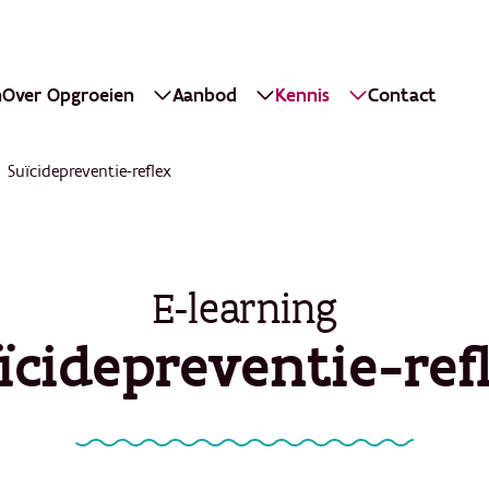
n
Over Opgroeien
Aanbod
Kennis
Contact
Suïcidepreventie-reflex
E-learning
ïcidepreventie-ref