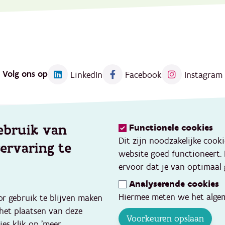
Volg ons op
LinkedIn
Facebook
Instagram
ebruik van
Functionele cookies
Kennis
Dit zijn noodzakelijke cook
servaring te
eerd werken
Thema's
website goed functioneert.
vang
Opleidingen en events
ervoor dat je van optimaal 
ve gezins- en
Toolbox
Analyserende cookies
ondersteuning
Databank kwaliteitsvolle pr
Hiermee meten we het algem
or gebruik te blijven maken
p
Cijfers en onderzoek
 het plaatsen van deze
inquentie
Voorkeuren opslaan
ies klik op 'meer