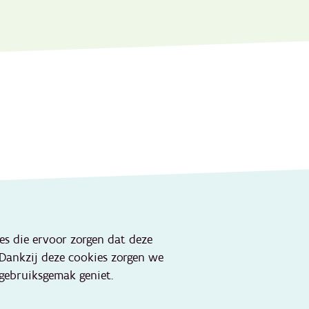
Onze websites
ies die ervoor zorgen dat deze
Portaal lokale besturen
 Dankzij deze cookies zorgen we
Portaal jeugdhulp
gebruiksgemak geniet.
Kind en Gezin
aktijken
Jeugdhulp