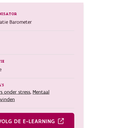
NISATOR
atie Barometer
IE
e
'S
s onder stress
,
Mentaal
vinden
VOLG DE E-LEARNING