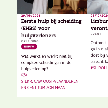
29/09/2026
08/10/202
Eerste hulp bij scheiding
Limbur
(EHBS) voor
veront
EVENT
hulpverleners
OPLEIDING
Ontmoet 
NIEUW
ga in dia
doet bij 
Wat werkt en werkt niet bij
terecht k
complexe scheidingen in de
IROJ
hulpverlening?
STEKR, CAW OOST-VLAANDEREN
EN CENTRUM ZON MAAN