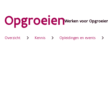
Ga
direct
Werken voor Opgroeie
Main
naar
de
navigation
Overzicht
Kennis
Opleidingen en events
hoofdinhoud