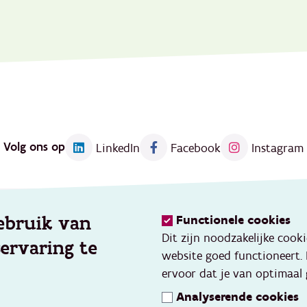
Volg ons op
LinkedIn
Facebook
Instagram
ebruik van
Functionele cookies
Kennis
Dit zijn noodzakelijke cook
servaring te
eerd werken
Thema's
website goed functioneert.
vang
Opleidingen en events
ervoor dat je van optimaal 
ve gezins- en
Toolbox
Analyserende cookies
ondersteuning
Databank kwaliteitsvolle pr