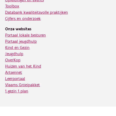
Opleidingen en events
Toolbox
Databank kwaliteitsvolle praktijken
Cijfers en onderzoek
Onze websites
Portaal lokale besturen
Portaal jeugdhulp
Kind en Gezin
Jeugdhulp
OverKop
Huizen van het Kind
Artsennet
Leerportaal
Vlaams Groeipakket
1 gezin 1 plan