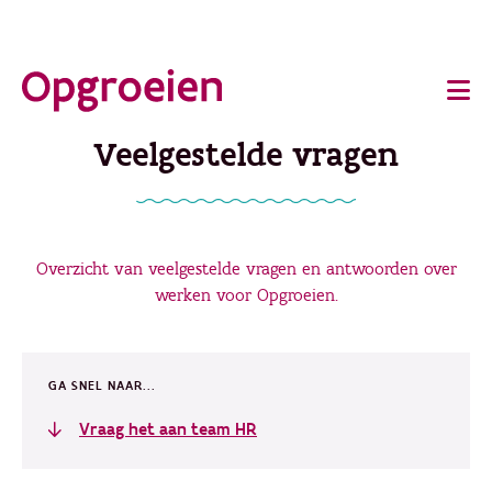
Ga
o
direct
Main
naar
de
navigation
Veelgestelde vragen
hoofdinhoud
Overzicht van veelgestelde vragen en antwoorden over
werken voor Opgroeien.
GA SNEL NAAR...
Vraag het aan team HR