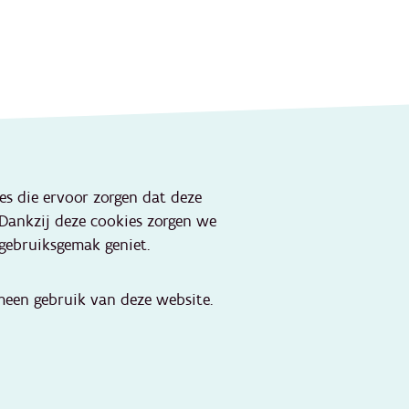
Onze websites
ies die ervoor zorgen dat deze
Portaal lokale besturen
 Dankzij deze cookies zorgen we
Portaal jeugdhulp
gebruiksgemak geniet.
Kind en Gezin
aktijken
Jeugdhulp
een gebruik van deze website.
OverKop
Huizen van het Kind
Artsennet
Leerportaal
Vlaams Groeipakket