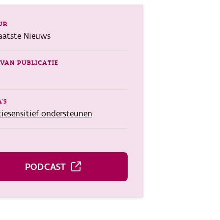
UR
aatste Nieuws
VAN PUBLICATIE
'S
iesensitief ondersteunen
PODCAST