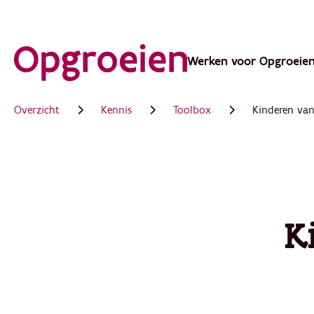
Ga
direct
Werken voor Opgroeie
Main
naar
de
navigation
Overzicht
Kennis
Toolbox
Kinderen van
hoofdinhoud
K