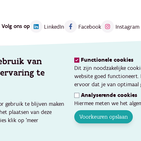
Volg ons op
LinkedIn
Facebook
Instagram
ebruik van
Functionele cookies
Kennis
Dit zijn noodzakelijke cook
servaring te
eerd werken
Thema's
website goed functioneert.
vang
Opleidingen en events
ervoor dat je van optimaal 
ve gezins- en
Toolbox
Analyserende cookies
ondersteuning
Databank kwaliteitsvolle pr
Hiermee meten we het algem
or gebruik te blijven maken
p
Cijfers en onderzoek
 het plaatsen van deze
inquentie
Voorkeuren opslaan
ies klik op 'meer
hoolse opvang en
ten