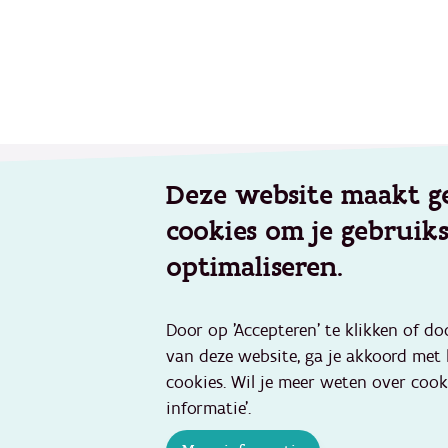
Footer
Deze website maakt g
Werken voor Opgroeien
Aanbod
cookies om je gebruik
Onze vacatures
Geïntegr
Veelgestelde vragen
Kinderop
optimaliseren.
Preventie
Over Opgroeien
jongeren
Wie zijn wij en wat doen wij?
Door op 'Accepteren' te klikken of do
Jeugdhul
Verhalen van medewerkers
van deze website, ga je akkoord met
Jeugddel
Nieuws en pers
cookies. Wil je meer weten over cook
Buitensc
informatie'.
activitei
Contact
Adoptie
Contact