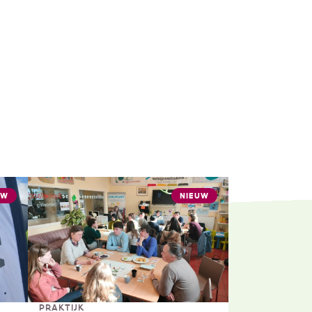
UW
NIEUW
PRAKTIJK