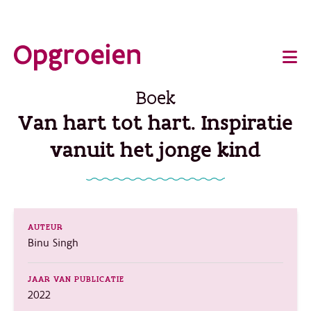
Ga
o
direct
Main
naar
de
navigation
Boek
hoofdinhoud
Van hart tot hart. Inspiratie
vanuit het jonge kind
AUTEUR
Binu Singh
JAAR VAN PUBLICATIE
2022