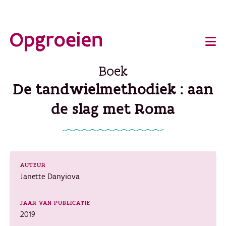
Ga
o
direct
Main
naar
de
navigation
Boek
hoofdinhoud
De tandwielmethodiek : aan
de slag met Roma
AUTEUR
Janette Danyiova
JAAR VAN PUBLICATIE
2019