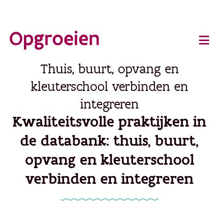
Ga
o
direct
Main
naar
de
navigation
Thuis, buurt, opvang en
hoofdinhoud
kleuterschool verbinden en
integreren
Kwaliteitsvolle praktijken in
de databank: thuis, buurt,
opvang en kleuterschool
verbinden en integreren