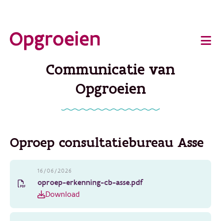
Ga
o
direct
Main
naar
de
navigation
Communicatie van
hoofdinhoud
Opgroeien
Oproep consultatiebureau Asse
16/06/2026
oproep-erkenning-cb-asse.pdf
Download